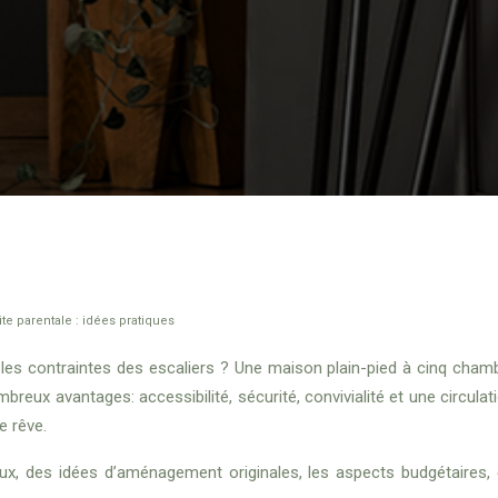
e parentale : idées pratiques
es contraintes des escaliers ? Une maison plain-pied à cinq chambre
eux avantages: accessibilité, sécurité, convivialité et une circula
e rêve.
aux, des idées d’aménagement originales, les aspects budgétaires,