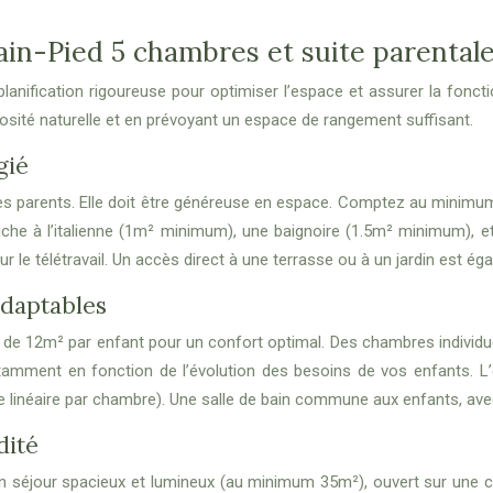
in-Pied 5 chambres et suite parental
nification rigoureuse pour optimiser l’espace et assurer la fonction
sité naturelle et en prévoyant un espace de rangement suffisant.
gié
des parents. Elle doit être généreuse en espace. Comptez au minim
douche à l’italienne (1m² minimum), une baignoire (1.5m² minimum), 
ur le télétravail. Un accès direct à une terrasse ou à un jardin est é
adaptables
 de 12m² par enfant pour un confort optimal. Des chambres individu
otamment en fonction de l’évolution des besoins de vos enfants. L’
de linéaire par chambre). Une salle de bain commune aux enfants, 
dité
 séjour spacieux et lumineux (au minimum 35m²), ouvert sur une cui