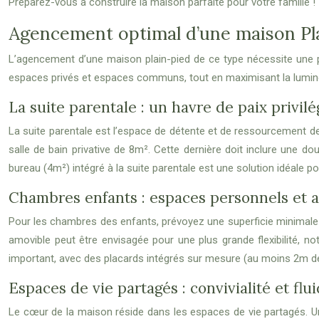
Préparez-vous à construire la maison parfaite pour votre famille !
Agencement optimal d’une maison Pla
L’agencement d’une maison plain-pied de ce type nécessite une pla
espaces privés et espaces communs, tout en maximisant la lumino
La suite parentale : un havre de paix privilé
La suite parentale est l’espace de détente et de ressourcement 
salle de bain privative de 8m². Cette dernière doit inclure une 
bureau (4m²) intégré à la suite parentale est une solution idéale po
Chambres enfants : espaces personnels et 
Pour les chambres des enfants, prévoyez une superficie minimale
amovible peut être envisagée pour une plus grande flexibilité, n
important, avec des placards intégrés sur mesure (au moins 2m 
Espaces de vie partagés : convivialité et flui
Le cœur de la maison réside dans les espaces de vie partagés. Un