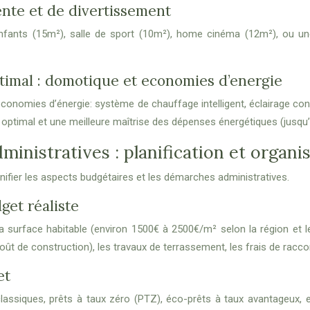
ente et de divertissement
nfants (15m²), salle de sport (10m²), home cinéma (12m²), ou une
ptimal : domotique et economies d’energie
onomies d’énergie: système de chauffage intelligent, éclairage conn
ptimal et une meilleure maîtrise des dépenses énergétiques (jusqu’
inistratives : planification et organi
lanifier les aspects budgétaires et les démarches administratives.
get réaliste
 surface habitable (environ 1500€ à 2500€/m² selon la région et les
coût de construction), les travaux de terrassement, les frais de racc
et
 classiques, prêts à taux zéro (PTZ), éco-prêts à taux avantageux,