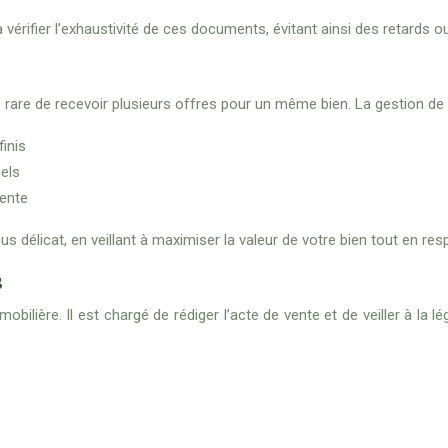
érifier l’exhaustivité de ces documents, évitant ainsi des retards o
re de recevoir plusieurs offres pour un même bien. La gestion de ces
inis
els
vente
 délicat, en veillant à maximiser la valeur de votre bien tout en resp
s
bilière. Il est chargé de rédiger l’acte de vente et de veiller à la l