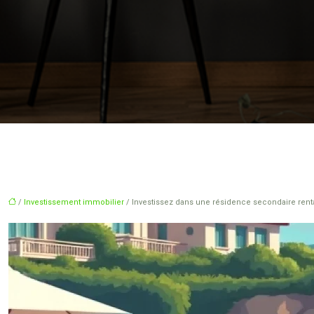
/
Investissement immobilier
/ Investissez dans une résidence secondaire renta