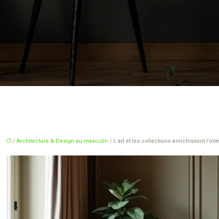
/
Architecture & Design au masculin
/ L’art et les collections enrichissent l’int