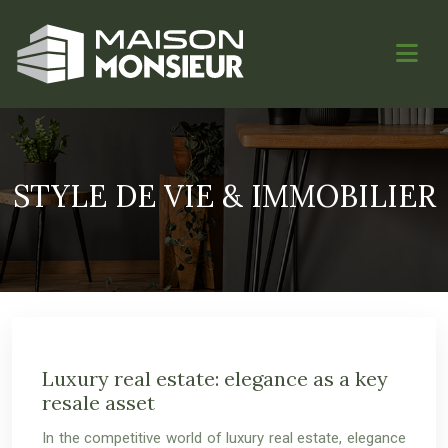
STYLE DE VIE & IMMOBILIER
Luxury real estate: elegance as a key
resale asset
In the competitive world of luxury real estate, elegance